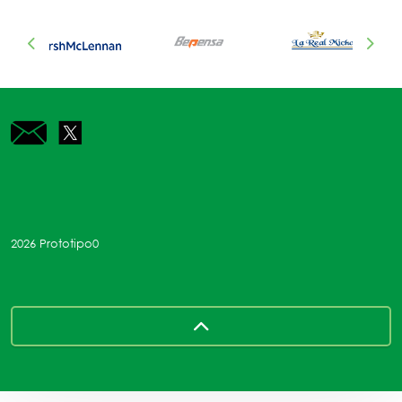
Previous
Next
mailto:contacto@prototipo0.com
https://x.com/Prototipo03?t=GQ-BqZza5nDD7nF
2026 Prototipo0